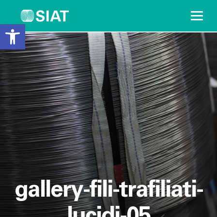
Open toolbar
Weiter
gallery-fili-trafiliati-
lucidi-05