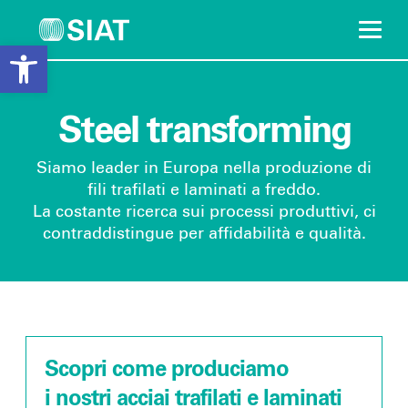
Open toolbar
Vai
al
contenuto
Steel transforming
Fili trafilati lucidi
Siamo leader in Europa nella produzione di
Adatti a trattamenti
Capacità produttiva
fili trafilati e laminati a freddo.
superficiali
50.000 ton/anno
La costante ricerca sui processi produttivi, ci
cromatura, zincatura,
verniciatura e
contraddistingue per affidabilità e qualità.
plastificazione
Piatti laminati
Fili Ramati
Fili trafilati ritorti
Scopri il prodotto
Scopri come produciamo
i nostri acciai trafilati e laminati