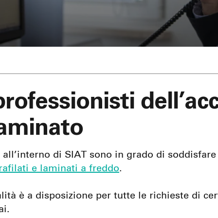
rofessionisti dell’acc
 laminato
 all’interno di SIAT sono in grado di soddisfare 
rafilati e laminati a freddo
.
ità è a disposizione per tutte le richieste di cer
ai.