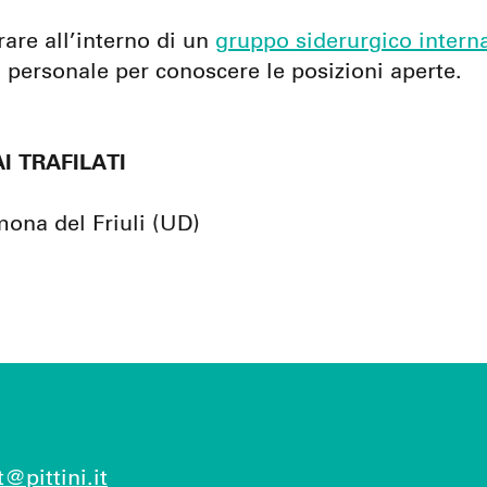
rare all’interno di un
gruppo siderurgico intern
io personale per conoscere le posizioni aperte.
I TRAFILATI
mona del Friuli (UD)
t@pittini.it