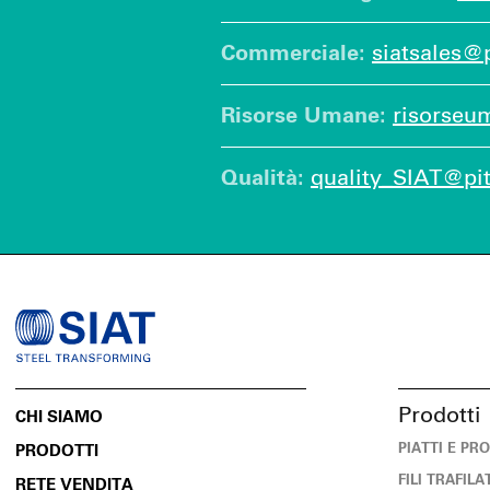
Commerciale:
siatsales@pi
Risorse Umane:
risorseum
Qualità:
quality_SIAT@pitt
Prodotti
CHI SIAMO
PIATTI E PR
PRODOTTI
FILI TRAFILA
RETE VENDITA