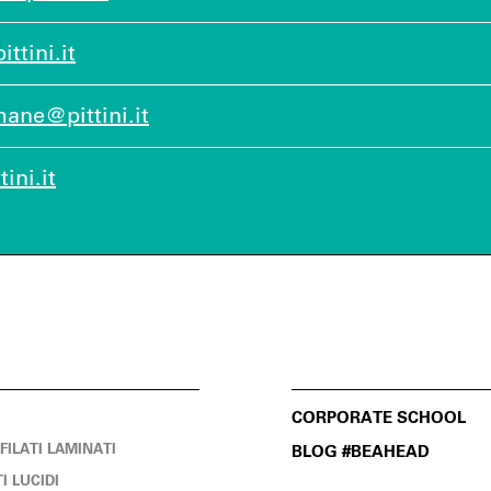
ttini.it
ane@pittini.it
ini.it
CORPORATE SCHOOL
OFILATI LAMINATI
BLOG #BEAHEAD
TI LUCIDI