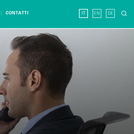
Ricerc
CONTATTI
IT
EN
DE
per: