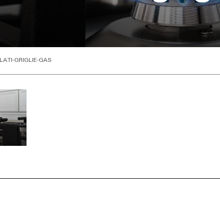
ILATI-GRIGLIE-GAS