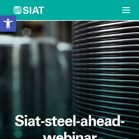
Open toolbar
Vai
al
contenuto
Siat-steel-ahead-
webinar