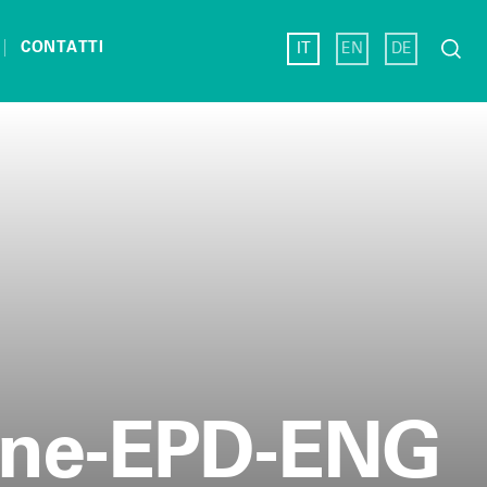
Ricerc
CONTATTI
IT
EN
DE
per:
azione-EPD-ENG