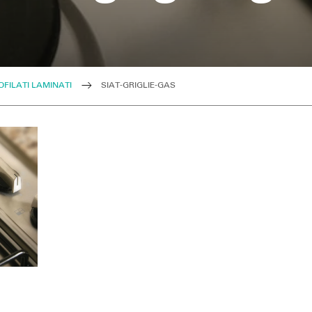
ROFILATI LAMINATI
SIAT-GRIGLIE-GAS