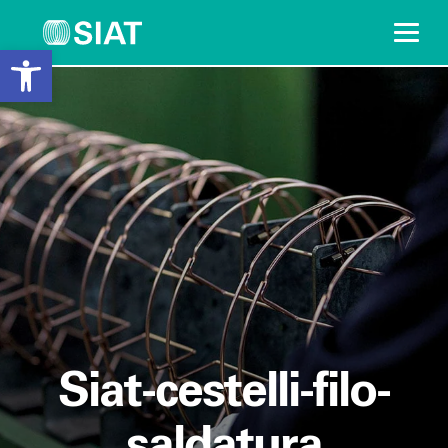
Open toolbar
Vai
al
contenuto
Siat-cestelli-filo-
saldatura