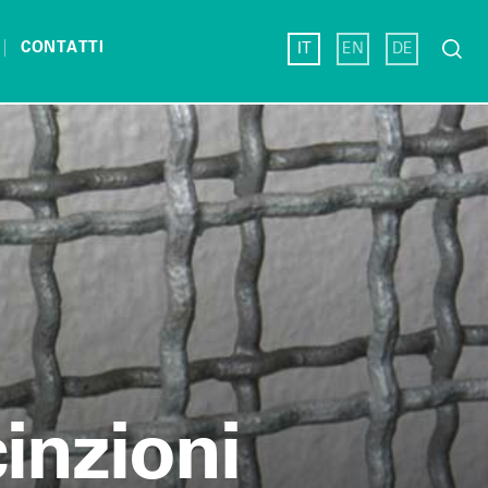
Ricerc
CONTATTI
IT
EN
DE
per:
inzioni