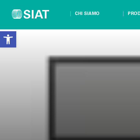
CHI SIAMO
PROD
Open toolbar
Vai
al
contenuto