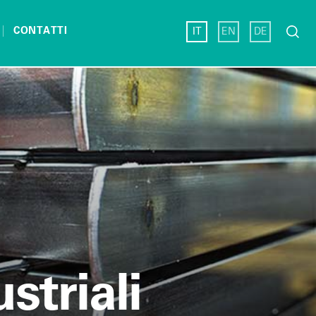
Ricerc
CONTATTI
IT
EN
DE
per:
striali